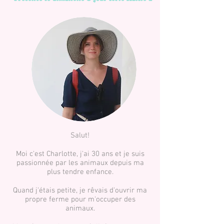
Salut!
Moi c'est Charlotte, j'ai 30 ans et je suis
passionnée par les animaux depuis ma
plus tendre enfance.
Quand j'étais petite, je rêvais d'ouvrir ma
propre ferme pour m'occuper des
animaux.